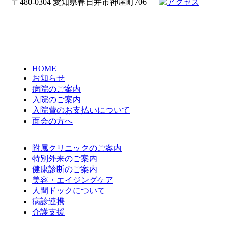
〒480-0304 愛知県春日井市神屋町706
HOME
お知らせ
病院のご案内
入院のご案内
入院費のお支払いについて
面会の方へ
附属クリニックのご案内
特別外来のご案内
健康診断のご案内
美容・エイジングケア
人間ドックについて
病診連携
介護支援