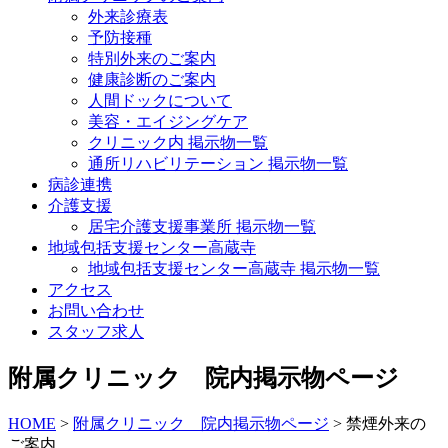
外来診療表
予防接種
特別外来のご案内
健康診断のご案内
人間ドックについて
美容・エイジングケア
クリニック内 掲示物一覧
通所リハビリテーション 掲示物一覧
病診連携
介護支援
居宅介護支援事業所 掲示物一覧
地域包括支援センター高蔵寺
地域包括支援センター高蔵寺 掲示物一覧
アクセス
お問い合わせ
スタッフ求人
附属クリニック 院内掲示物ページ
HOME
>
附属クリニック 院内掲示物ページ
>
禁煙外来の
ご案内