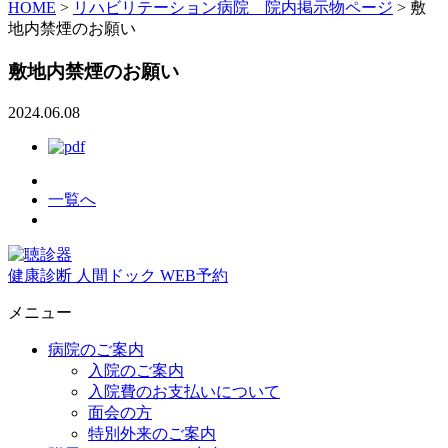
HOME
>
リハビリテーション病院 院内掲示物ページ
>
敷
地内禁煙のお願い
敷地内禁煙のお願い
2024.06.08
一覧へ
健康診断
人間ドック
WEB予約
メニュー
病院のご案内
入院のご案内
入院費のお支払いについて
面会の方
特別外来のご案内