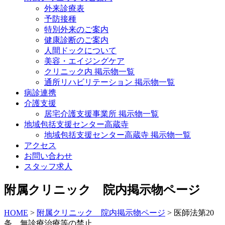
外来診療表
予防接種
特別外来のご案内
健康診断のご案内
人間ドックについて
美容・エイジングケア
クリニック内 掲示物一覧
通所リハビリテーション 掲示物一覧
病診連携
介護支援
居宅介護支援事業所 掲示物一覧
地域包括支援センター高蔵寺
地域包括支援センター高蔵寺 掲示物一覧
アクセス
お問い合わせ
スタッフ求人
附属クリニック 院内掲示物ページ
HOME
>
附属クリニック 院内掲示物ページ
>
医師法第20
条 無診療治療等の禁止